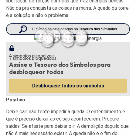
libertação de forças contidas que traz energias densas.
Não dá pra conquista as coisas na marra. A queda da torre
é a solução e não o problema.
11 Símbolos catalogados no
Tesouro dos Símbolos
4 símbolos disponíveis
7 símbolos bloqueados
Assine o Tesouro dos Símbolos para
desbloquear todos
Desbloqueie todos os símbolos
Positivo
Deixe cair, não tente impedir a queda. O entendimento é
que é preciso deixar as coisas acontecerem. Procure
saídas. Se afaste para deixar o ir. A demolição daquilo que
não é mais necessário existir. A queda não é o fim do