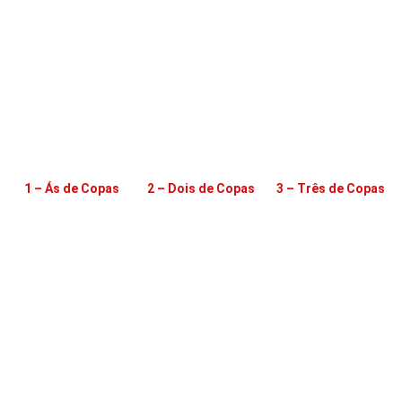
1 – Ás de Copas
2 – Dois de Copas
3 – Três de Copas