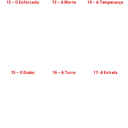
12 – O Enforcado
13 – A Morte
14 – A Temperança
15 – O Diabo
16 – A Torre
17- A Estrela