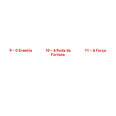
9 – O Eremita
10 – A Roda da
11 – A Força
Fortuna