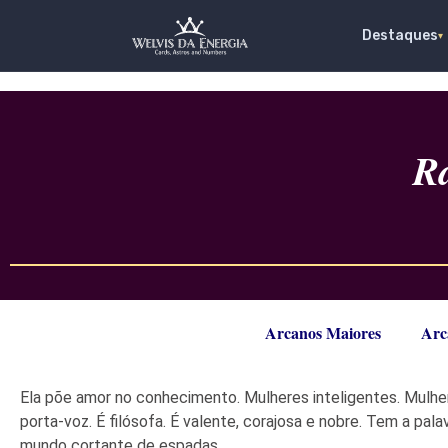
Destaques
▾
R
Arcanos Maiores
Arc
Ela põe amor no conhecimento. Mulheres inteligentes. Mulhe
porta-voz. É filósofa. É valente, corajosa e nobre. Tem a p
mundo cortante de espadas.