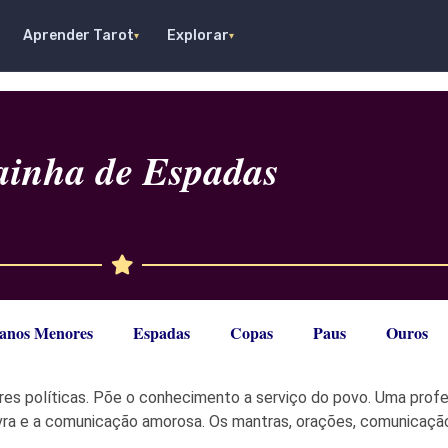
Aprender Tarot
Explorar
▾
▾
ainha de Espadas
anos Menores
Espadas
Copas
Paus
Ouros
res políticas. Põe o conhecimento a serviço do povo. Uma prof
alavra e a comunicação amorosa. Os mantras, orações, comunicaç