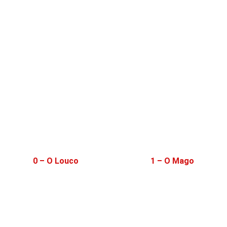
0 – O Louco
1 – O Mago