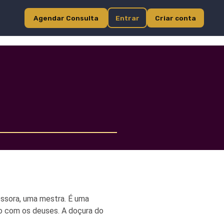
Agendar Consulta
Entrar
Criar conta
essora, uma mestra. É uma
ão com os deuses. A doçura do