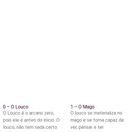
0 – O Louco
1 – O Mago
O Louco é o arcano zero,
O louco se materializa no
pois ele é antes do início. O
mago e se torna capaz de
louco, não tem nada certo
ver, pensar e ter